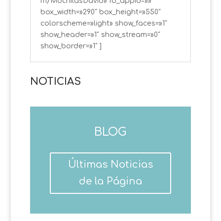
m/MochilasDavid» fb_appid=»»
box_width=»290″ box_height=»550″
colorscheme=»light» show_faces=»1″
show_header=»1″ show_stream=»0″
show_border=»1″ ]
NOTICIAS
BLOG
Últimas Noticias
de la Página