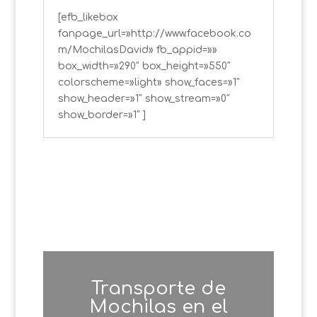
[efb_likebox
fanpage_url=»http://www.facebook.co
m/MochilasDavid» fb_appid=»»
box_width=»290″ box_height=»550″
colorscheme=»light» show_faces=»1″
show_header=»1″ show_stream=»0″
show_border=»1″ ]
Transporte de
Mochilas en el