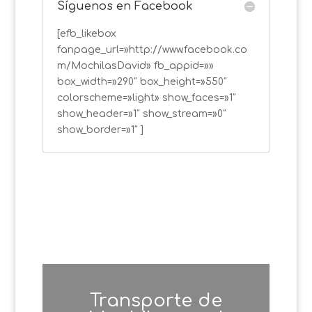
Síguenos en Facebook
[efb_likebox
fanpage_url=»http://www.facebook.co
m/MochilasDavid» fb_appid=»»
box_width=»290″ box_height=»550″
colorscheme=»light» show_faces=»1″
show_header=»1″ show_stream=»0″
show_border=»1″ ]
Transporte de