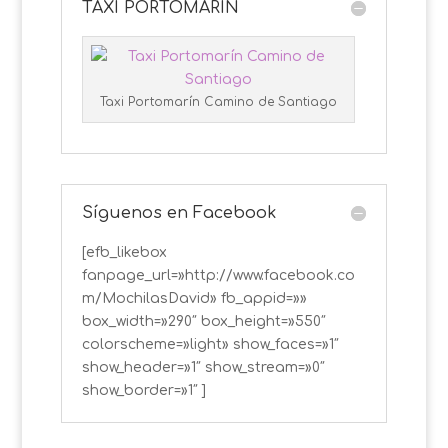
TAXI PORTOMARÍN
Taxi Portomarín Camino de Santiago
Síguenos en Facebook
[efb_likebox
fanpage_url=»http://www.facebook.co
m/MochilasDavid» fb_appid=»»
box_width=»290″ box_height=»550″
colorscheme=»light» show_faces=»1″
show_header=»1″ show_stream=»0″
show_border=»1″ ]