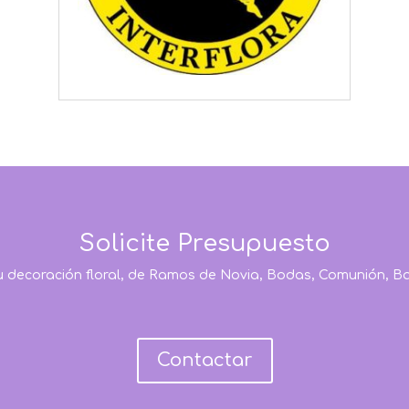
Solicite Presupuesto
u decoración floral, de Ramos de Novia, Bodas, Comunión, B
Contactar