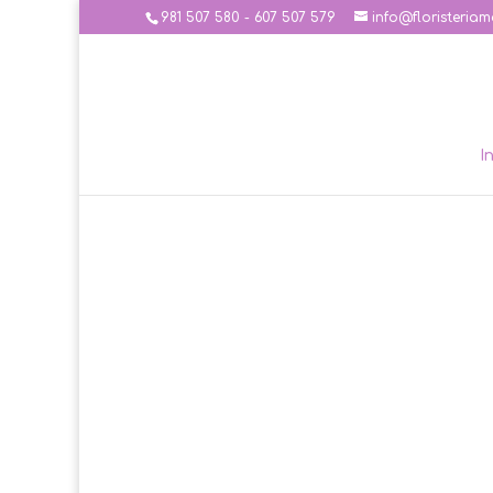
981 507 580 - 607 507 579
info@floristeriam
I